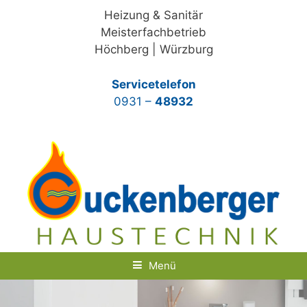
Springe
Heizung & Sanitär
zum
Meisterfachbetrieb
Inhalt
Höchberg | Würzburg
Servicetelefon
0931 –
48932
Menü